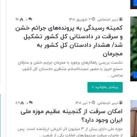
ی
آ
ت
دبیر اجتماعی
۲ شهریور ۱۴۰۱
۰
۹۶
ش‌
کمیته رسیدگی به پرونده‌های جرائم خشن
ن
ش
و سرقت در دادستانی کل کشور تشکیل
ا
شد/ هشدار دادستان کل کشور به
ن‌
مجرمان
ه
ا
نشست بررسی راهکارهای برخورد با مجرمان جرایم خشن و سارقان
ر
مسلح امروز با حضور حجت‌الاسلام منتظری دادستان کل کشور،
ا
صالحی…
ب
گ
بیشتر بخوانید »
ی
ر
دبیر اجتماعی
۲ تیر ۱۴۰۱
۰
۸۹
د
امکان سرقت از گنجینه عظیم موزه ملی
؟
ایران وجود دارد؟
موزه ملی دارای بیش از ۳ میلیون اثر تاریخی ارزشمند است. پس
از ماجرای سرقت صندوق‌های امانات یکی از شعب…