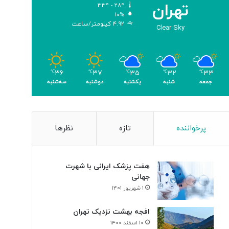
تهران
۳۳º - ۲۸º
و
۱۰%
م
۴.۹۲ کیلومتر/ساعت
Clear Sky
ر
۳۶
۳۷
۳۵
۳۲
۳۳
℃
℃
℃
℃
℃
جمعه
شنبه
یکشنبه
دوشنبه
سه‌شنبه
پرخواننده
تازه
نظرها
هفت پزشک ایرانی با شهرت
جهانی
۱ شهریور ۱۴۰۱
افجه بهشت نزدیک تهران
۱۰ اسفند ۱۴۰۰