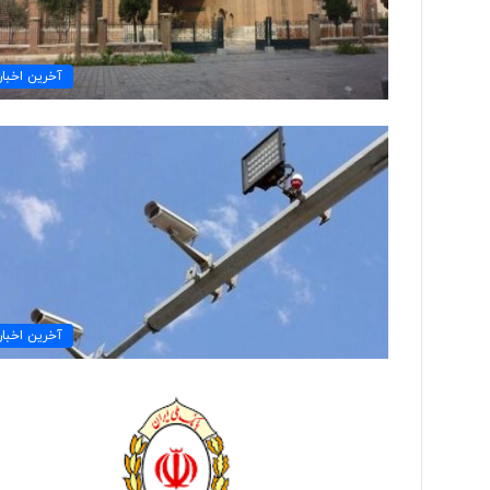
ی
ک
ر
آخرین اخبار
ی
گ
ا
م
ی
»
آخرین اخبار