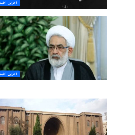
ا
آخرین اخبار
ی
ر
ا
ن
ی
ب
ا
«
ح
س
گ
آخرین اخبار
ر
ه
ا
ی
پ
و
ش
ی
د
ن