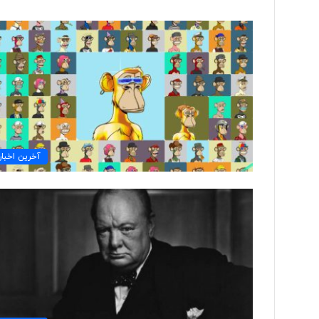
ت
و
ل
ی
د
ل
ب
۲ روز پیش
ا
آخرین اخبار
تولید لباس‌های هوشمن
س‌
«حسگرهای پوشیدنی ک
ه
ا
ی
ه
و
ش
م
ن
د