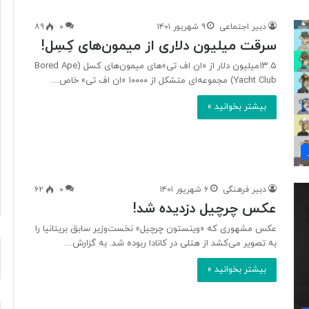
دبیر اجتماعی
۹ شهریور ۱۴۰۱
۰
۸۹
سرقت میلیون دلاری از میمون‌های کِسِل!
آ
ی
۱۳.۵میلیون دلار از «ان اف تی‌»های میمون‌های کسل (Bored Ape
ا
Yacht Club) مجموعه‌ای متشکل از ۱۰۰۰۰ «ان اف تی» خاص…
ف
بیشتر بخوانید »
ن
ا
و
۱۶ ساعت پیش
ر
د ایرانی با
آیا فناوری می‌تواند جای آتش‌نشان‌ها
ی
ریگامی»
را بگیرد؟
م
دبیر فرهنگی
۶ شهریور ۱۴۰۱
۰
۶۲
ی‌
عکس چرچیل دزدیده شد!
ت
و
عکس مشهوری که «وینستون چرچیل» نخست‌‌وزیر سابق بریتانیا را
ا
به تصویر می‌کشد از هتلی در کانادا ربوده شد. به گزارش…
ن
د
بیشتر بخوانید »
ج
ا