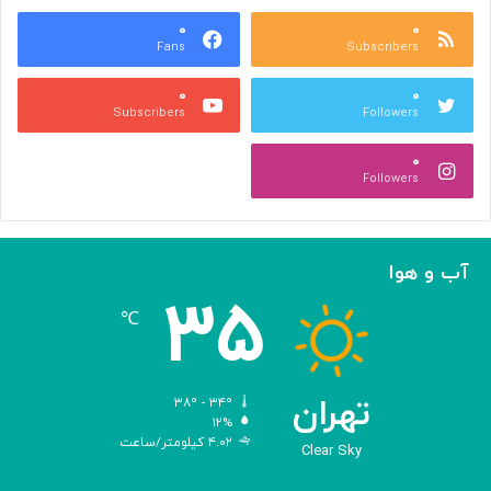
ن
ب
ی
۰
۰
ش
Fans
Subscribers
ت
ه
ا
ر
۰
۰
ا
ی
Subscribers
Followers
ر
و
ز
ص
۰
ش
ن
Followers
ت
ع
غ
ت
ذ
ی
ی
آب و هوا
ه‌
۳۵
ا
℃
ی
و
ک
ش
تهران
۳۸º - ۳۴º
ا
۱۲%
۴.۰۲ کیلومتر/ساعت
و
Clear Sky
ر
ز