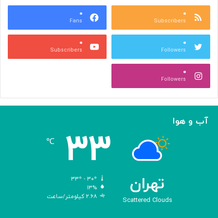
ع
و
ا
۰
۰
د
Fans
Subscribers
ص
ک
ر
ن
۰
۰
ب
ا
Subscribers
Followers
ا
ر
ا
ه‌
۰
ل
گ
Followers
ه
ی
ا
ر
م
ی
ا
ک
آب و هوا
ز
ر
۳۳
«
د
℃
ا
و
د
ی
تهران
۳۳º - ۳۰º
س
۱۳%
۲.۶۸ کیلومتر/ساعت
ه
Scattered Clouds
»
ه