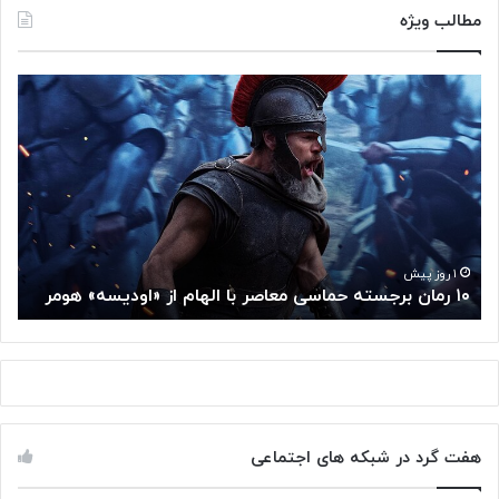
مطالب ویژه
۱
م
۰
غ
ر
ز
م
م
ا
ت
ن
ف
ب
ک
ر
ر
ج
گ
۱ روز پیش
۱۰ رمان برجسته حماسی معاصر با الهام از «اودیسه» هومر
م
س
و
ت
گ
ه
ل
ح
ا
م
ز
ا
س
س
م
هفت گرد در شبکه های اجتماعی
ی
ت
م
خ