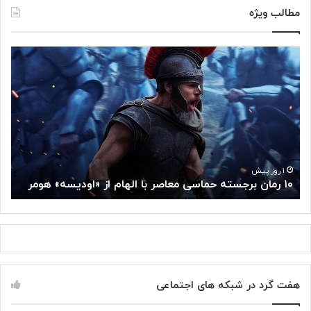
مطالب ویژه
۱
م
۰
غ
ر
ز
م
م
ا
ت
ن
ف
ب
ک
ر
ر
ج
گ
۱ روز پیش
۱۰ رمان برجسته حماسی معاصر با الهام از «اودیسه» هومر
م
س
و
ت
گ
ه
ل
ح
ا
م
ز
ا
س
س
م
هفت گرد در شبکه های اجتماعی
ی
ت
م
خ