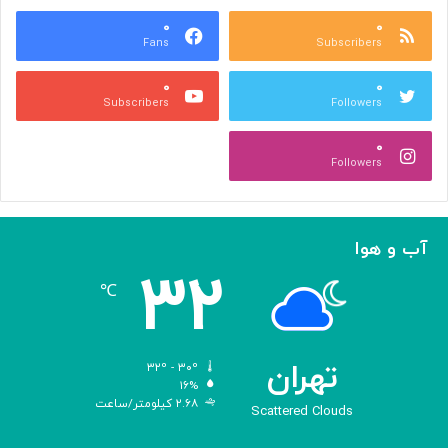
ع
و
ا
۰
۰
د
Fans
Subscribers
ص
ک
ر
ن
۰
۰
ب
ا
Subscribers
Followers
ا
ر
ا
ه‌
۰
ل
گ
Followers
ه
ی
ا
ر
م
ی
ا
ک
آب و هوا
ز
ر
۳۲
«
د
℃
ا
و
د
ی
تهران
۳۲º - ۳۰º
س
۱۶%
۲.۶۸ کیلومتر/ساعت
ه
Scattered Clouds
»
ه