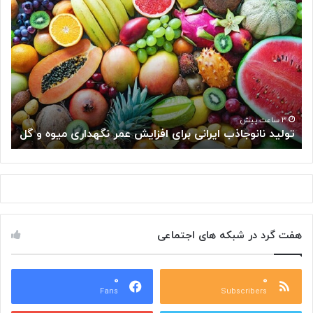
«
شِ
ک
ر
»
س
ل
و
ل‌
۳ ساعت پیش
انی برای افزایش عمر نگهداری میوه و گل
«شِکر» سلول‌های سرطان
ه
ا
ی
س
ر
ط
ا
هفت گرد در شبکه های اجتماعی
ن
ی
ر
۰
ا
۰
Fans
Subscribers
گ
س