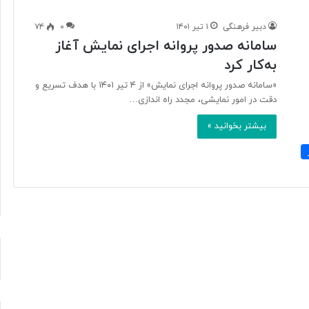
دبیر فرهنگی
۱ تیر ۱۴۰۱
۰
۷۴
سامانه صدور پروانه اجرای نمایش آغاز
پ
به‌کار کرد
ی
ا
«سامانه صدور پروانه اجرای نمایش» از ۴ تیر ۱۴۰۱ با هدف تسریع و
م
دقت در امور نمایشی، مجدد راه اندازی…
م
د
بیشتر بخوانید »
ی
۹ دقیقه پیش
ر
 اوجِ شنیدنی‌ها؛
پیام مدیر عامل بنیاد رودکی به
ع
یلِ بتهوون+صدا
مناسبت روز خبرنگار
ا
م
ل
ب
ن
ی
ا
د
ر