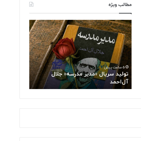
مطالب ویژه
ت
د
و
ر
ل
خ
ی
ش
د
ش
س
ن
ر
خ
۵ ساعت پیش
۶ ساعت پیش
ی
ب
تولید سریال «مدیر مدرسه» جلال
درخشش نخبگ
ا
گ
آل‌احمد
جهانی هوش م
ل
ا
«
ن
م
ا
د
ی
ی
ر
ر
ا
م
ن
د
ی
ر
د