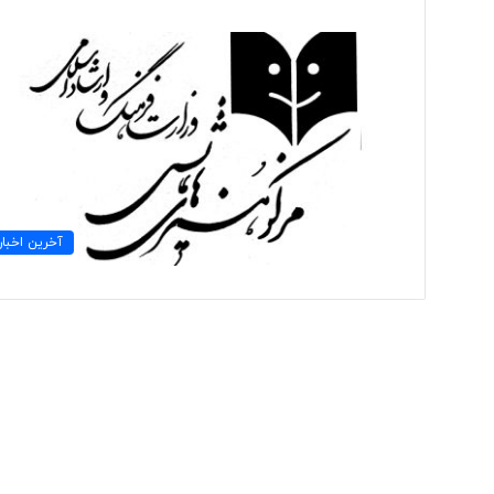
ا
ز
ت
ا
ر
ی
ک
۷ ساعت پیش
یِ
آخرین اخبار
از تاریکیِ ناشنوایی تا
ن
روایتِ شاهکارِ بی‌بد
ا
ش
ن
و
ا
ی
ی
ت
ا