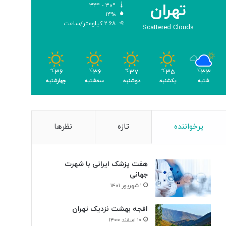
تهران
۳۴º - ۳۰º
ب
۱۴%
ا
۲.۶۸ کیلومتر/ساعت
Scattered Clouds
ک
س
ب
۴
۳۳
۳۵
۳۷
۳۶
۳۶
م
℃
℃
℃
℃
℃
شنبه
یکشنبه
دوشنبه
سه‌شنبه
چهارشنبه
د
ا
ل
پرخواننده
تازه
نظرها
هفت پزشک ایرانی با شهرت
جهانی
۱ شهریور ۱۴۰۱
افجه بهشت نزدیک تهران
۱۰ اسفند ۱۴۰۰