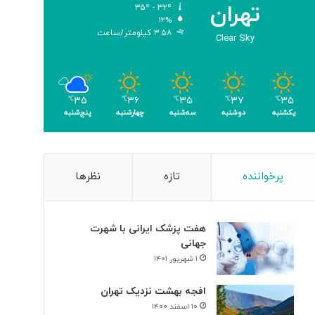
تهران
۳۵º - ۳۲º
ب
۱۲%
ر
۳.۵۸ کیلومتر/ساعت
Clear Sky
ا
ی
ن
ا
۳۵
۳۷
۳۵
۳۶
۳۵
ب
℃
℃
℃
℃
℃
یکشنبه
دوشنبه
سه‌شنبه
چهارشنبه
پنج‌شنبه
و
د
ی
س
ل
پرخواننده
تازه
نظرها
و
ل‌
ه
هفت پزشک ایرانی با شهرت
ا
جهانی
ی
۱ شهریور ۱۴۰۱
س
ر
افجه بهشت نزدیک تهران
ط
۱۰ اسفند ۱۴۰۰
ا