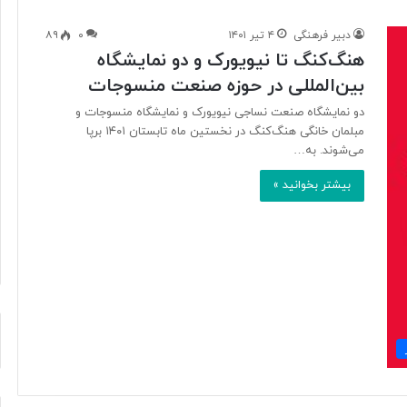
دبیر فرهنگی
۴ تیر ۱۴۰۱
۰
۸۹
هنگ‌کنگ تا نیویورک و دو نمایشگاه
ب
بین‌المللی در حوزه صنعت منسوجات
ا
د
دو نمایشگاه صنعت نساجی نیویورک و نمایشگاه منسوجات و
ا
مبلمان خانگی هنگ‌کنگ در نخستین ماه تابستان ۱۴۰۱ برپا
م
می‌شوند. به…
:
ا
بیشتر بخوانید »
۳ ساعت پیش
ز
رنگار در یک سال اخیر
بادام: از محبوبیت جهانی تا ارزش
م
تغذیه‌ای و کشاورزی
ح
ب
و
ب
ی
ت
ج
ه
ا