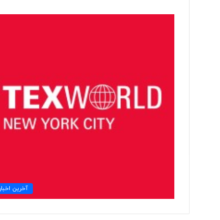
ب
ی
ش
ا
ز
۱
۰
۵ ساعت پیش
۰
بیش از ۱۰۰ خب
خ
اخراج شدند
ب
ر
ن
گ
ا
ر
آخرین اخبار
د
ر
ی