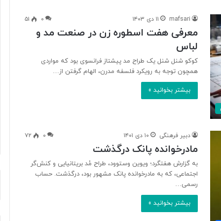
mafsari
۱۱ دی ۱۴۰۳
۰
۵۱
معرفی هفت اسطوره زن در صنعت مد و
پ
لباس
ی
ا
کوکو شنل شنل یک طراح مد پیشتاز فرانسوی بود که مواردی
م
همچون توجه به رویکرد فلسفه مدرن، الهام گرفتن از…
م
د
بیشتر بخوانید »
ی
۲ ساعت پیش
ر
 اوجِ شنیدنی‌ها؛
پیام مدیر عامل بنیاد رودکی به
ع
یلِ بتهوون+صدا
مناسبت روز خبرنگار
ا
دبیر فرهنگی
۱۰ دی ۱۴۰۱
۰
۷۲
م
مادرخوانده پانک درگذشت
ل
ب
به گزارش هفتگرد؛ ویوین وستوود، طراح مُد بریتانیایی و کنش‌گر
ن
اجتماعی، که به مادرخوانده پانک مشهور بود، درگذشت. حساب
ی
رسمی…
ا
د
بیشتر بخوانید »
ر