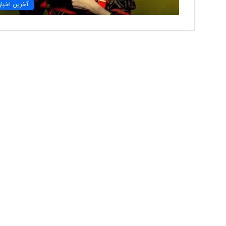
ا
آخرین اخبار
و
جِ
ش
ن
ی
د
ن
ی‌
ه
ا
؛
ر
و
ا
ی
تِ
ش
ا
ه
ک
ا