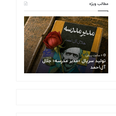
مطالب ویژه
ت
د
و
ر
ل
خ
ی
ش
د
ش
س
ن
ر
خ
۶ ساعت پیش
۸ ساعت پیش
ی
ب
تولید سریال «مدیر مدرسه» جلال
درخشش نخبگ
ا
گ
آل‌احمد
جهانی هوش م
ل
ا
«
ن
م
ا
د
ی
ی
ر
ر
ا
م
ن
د
ی
ر
د