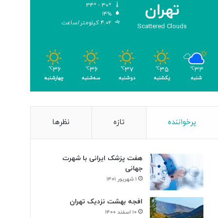
تهران
۳۴º - ۳۰º
ب
۱۴%
ا
۴.۰۲ کیلومتر/ساعت
Scattered Clouds
ک
س
ب
۴
۳۴
۳۵
۳۷
۳۶
۳۶
م
℃
℃
℃
℃
℃
شنبه
یکشنبه
دوشنبه
سه‌شنبه
چهارشنبه
د
ا
ل
پرخواننده
تازه
نظرها
هفت پزشک ایرانی با شهرت
جهانی
۱ شهریور ۱۴۰۱
افجه بهشت نزدیک تهران
۱۰ اسفند ۱۴۰۰