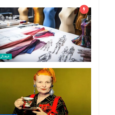
ا
ز
ت
ا
ر
ی
ک
۹ ساعت پیش
یِ
فرهنگی
از تاریکیِ ناشنوایی تا
ن
روایتِ شاهکارِ بی‌بد
ا
ش
ن
و
ا
ی
ی
ت
ا