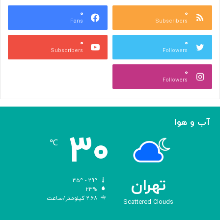
س
ر
ه
۰
۰
ا
Fans
Subscribers
»
ل
ج
م
۰
۰
ل
پ
Subscribers
Followers
ا
ی
ل
ا
۰
آ
د
Followers
ل‌
ج
ا
ه
ح
ا
م
ن
آب و هوا
د
ی
۳۰
ه
℃
و
ش
م
ص
تهران
۳۵º - ۲۹º
ن
۲۳%
۲.۶۸ کیلومتر/ساعت
و
Scattered Clouds
ع
ی