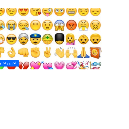
ب
ی
ش
ا
ز
۱
۰
۷ ساعت پیش
۰
آخرین اخبار
بیش از ۱۰۰ خب
خ
اخراج شدند
ب
ر
ن
گ
ا
ر
د
ر
ی