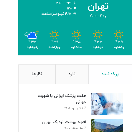
تهران
۳۵º - ۳۲º
ب
۱۱%
ر
۴.۹۲ کیلومتر/ساعت
Clear Sky
ا
ی
ن
ا
۳۵
۳۷
۳۵
۳۶
۳۵
ب
℃
℃
℃
℃
℃
یکشنبه
دوشنبه
سه‌شنبه
چهارشنبه
پنج‌شنبه
و
د
ی
س
ل
پرخواننده
تازه
نظرها
و
ل‌
ه
هفت پزشک ایرانی با شهرت
ا
جهانی
ی
۱ شهریور ۱۴۰۱
س
ر
افجه بهشت نزدیک تهران
ط
۱۰ اسفند ۱۴۰۰
ا