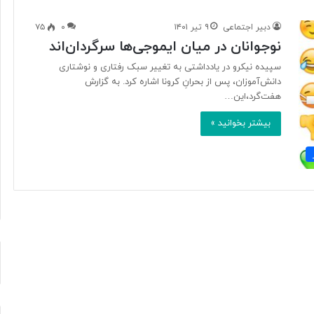
دبیر اجتماعی
۹ تیر ۱۴۰۱
۰
۷۵
نوجوانان در میان ایموجی‌ها سرگردان‌اند
ب
ا
سپیده نیکرو در یادداشتی به تغییر سبک رفتاری و نوشتاری
د
دانش‌آموزان، پس از بحرانِ کرونا اشاره کرد. به گزارش
ا
هفت‌گرد،این…
م
بیشتر بخوانید »
:
ا
۴ ساعت پیش
ز
رنگار در یک سال اخیر
بادام: از محبوبیت جهانی تا ارزش
م
تغذیه‌ای و کشاورزی
ح
ب
و
ب
ی
ت
ج
ه
ا