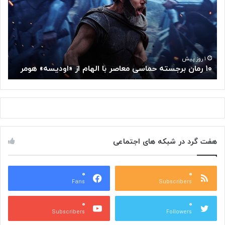
م
ف
ت
ه
ف
ن
ک
ا
ر
د
گ
ر
۱ روز پیش
مغز متفکر گوگل از سمت خود کناره‌گیری کرد
«
و
ی
گ
»
ل
ب
ا
ه
ز
ت
س
ا
م
ل
هفت گرد در شبکه های اجتماعی
ت
ا
خ
ر
و
ح
د
۰
۰
ا
Fans
Subscribers
ک
ف
ن
ظ
۰
۰
ا
م
Subscribers
Followers
ر
ی‌