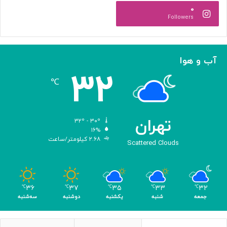
ه‌
آ
۰
گ
ی
Followers
ی
د
ر
ی
ک
آب و هوا
ر
۳۲
د
℃
تهران
۳۲º - ۳۰º
۱۶%
۲.۶۸ کیلومتر/ساعت
Scattered Clouds
۳۶
۳۷
۳۵
۳۳
۳۲
℃
℃
℃
℃
℃
جمعه
شنبه
یکشنبه
دوشنبه
سه‌شنبه