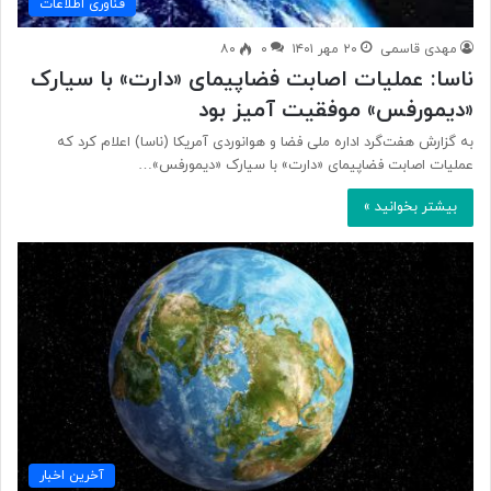
فناوری اطلاعات
مهدی قاسمی
۲۰ مهر ۱۴۰۱
۰
۸۰
ناسا: عملیات اصابت فضاپیمای «دارت» با سیارک
«دیمورفس» موفقیت آمیز بود
به گزارش هفت‌گرد اداره ملی فضا و هوانوردی آمریکا (ناسا) اعلام کرد که
عملیات اصابت فضاپیمای «دارت» با سیارک «دیمورفس»…
بیشتر بخوانید »
آخرین اخبار