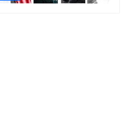
ا
ی
ر
ا
ن
ی
ب
ا
«
ح
س
گ
ر
ه
ا
ی
پ
و
ش
ی
د
ن