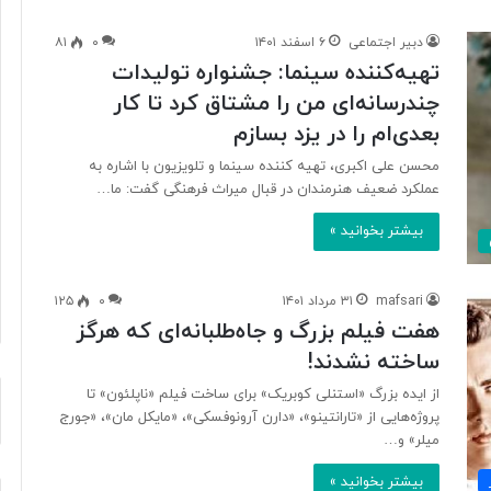
دبیر اجتماعی
۶ اسفند ۱۴۰۱
۰
۸۱
تهیه‌کننده سینما: جشنواره تولیدات
آ
چندرسانه‌ای من را مشتاق کرد تا کار
ی
ا
بعدی‌ام را در یزد بسازم
ف
محسن علی اکبری، تهیه کننده سینما و تلویزیون با اشاره به
ن
عملکرد ضعیف هنرمندان در قبال میراث فرهنگی گفت: ما…
ا
و
بیشتر بخوانید »
۲ روز پیش
ر
د ایرانی با
آیا فناوری می‌تواند جای آتش‌نشان‌ها
ی
ریگامی»
را بگیرد؟
م
mafsari
۳۱ مرداد ۱۴۰۱
۰
۱۲۵
ی‌
هفت فیلم بزرگ و جاه‌طلبانه‌ای که هرگز
ت
و
ساخته نشدند!
ا
از ایده بزرگ «استنلی کوبریک» برای ساخت فیلم «ناپلئون» تا
ن
پروژه‌هایی از «تارانتینو»، «دارن آرونوفسکی»، «مایکل مان»، «جورج
د
میلر» و…
ج
ا
بیشتر بخوانید »