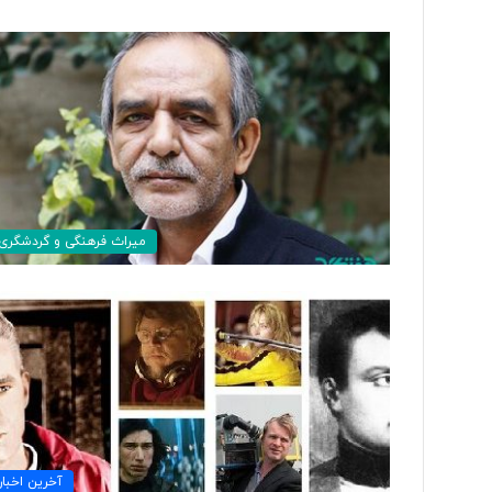
ت
و
ل
ی
د
ل
ب
۳ روز پیش
ا
میراث فرهنگی و گردشگری
تولید لباس‌های هوشمن
س‌
«حسگرهای پوشیدنی ک
ه
ا
ی
ه
و
ش
م
ن
د
آخرین اخبار