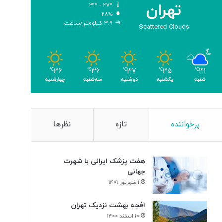
تهران
۳۱º - ۲۷º
و
۲۸%
م
۳.۹ کیلومتر/ساعت
Scattered Clouds
ر
۳۶
۳۶
۳۷
۳۵
۳۱
℃
℃
℃
℃
℃
شنبه
یکشنبه
دوشنبه
سه‌شنبه
چهارشنبه
پرخواننده
تازه
نظرها
هفت پزشک ایرانی با شهرت
جهانی
۱ شهریور ۱۴۰۱
افجه بهشت نزدیک تهران
۱۰ اسفند ۱۴۰۰