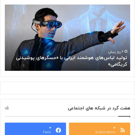
ت
آ
و
ی
ل
ا
ی
ف
د
ن
ل
ا
ب
و
ا
ر
۲ روز پیش
تولید لباس‌های هوشمند ایرانی با «حسگرهای پوشیدنی
س‌
ی
کریگامی»
آ
ه
م
ا
ی‌
ی
ت
ه
و
و
ا
ش
ن
م
د
هفت گرد در شبکه های اجتماعی
ن
ج
د
ا
ا
ی
ی
۰
۰
آ
Fans
Subscribers
ر
ت