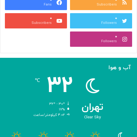
Fans
Subscribers
»
ل
ج
م
۰
۰
ل
پ
Subscribers
Followers
ا
ی
ل
ا
۰
آ
د
Followers
ل‌
ج
ا
ه
ح
ا
م
ن
آب و هوا
د
ی
۳۲
ه
℃
و
ش
م
ص
تهران
۳۲º - ۳۰º
ن
۱۷%
۴.۰۲ کیلومتر/ساعت
و
Clear Sky
ع
ی
ب