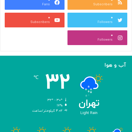
Fans
Subscribers
جِ
ش
۰
۰
ن
Subscribers
Followers
ی
د
۰
ن
Followers
ی‌
ه
ا
؛
آب و هوا
ر
۳۲
و
℃
ا
ی
تِ
ش
تهران
۳۲º - ۳۰º
ا
۱۷%
۴.۰۲ کیلومتر/ساعت
ه
Light Rain
ک
ا
رِ