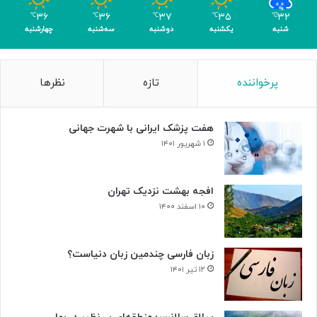
ب
۳۶
۳۶
۳۷
۳۵
۳۲
℃
℃
℃
℃
℃
ی‌
شنبه
یکشنبه
دوشنبه
سه‌شنبه
چهارشنبه
ب
د
ی
پرخواننده
تازه
نظرها
لِ
ب
ت
هفت پزشک ایرانی با شهرت جهانی
ه
و
۱ شهریور ۱۴۰۱
و
ن
+
افجه بهشت نزدیک تهران
ص
۱۰ اسفند ۱۴۰۰
د
ا
زبان فارسی چندمین زبان دنیاست؟
۱۲ تیر ۱۴۰۱