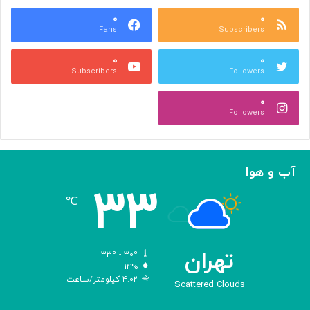
ع
و
ا
۰
۰
د
Fans
Subscribers
ص
ک
ر
ن
۰
۰
ب
ا
Subscribers
Followers
ا
ر
ا
ه‌
۰
ل
گ
Followers
ه
ی
ا
ر
م
ی
ا
ک
آب و هوا
ز
ر
۳۳
«
د
℃
ا
و
د
ی
تهران
۳۳º - ۳۰º
س
۱۴%
۴.۰۲ کیلومتر/ساعت
ه
Scattered Clouds
»
ه