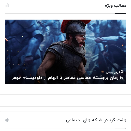
مطالب ویژه
۱
م
۰
غ
ر
ز
م
م
ا
ت
ن
ف
ب
ک
ر
ر
ج
گ
۱ روز پیش
۱۰ رمان برجسته حماسی معاصر با الهام از «اودیسه» هومر
م
س
و
ت
گ
ه
ل
ح
ا
م
ز
ا
س
س
م
هفت گرد در شبکه های اجتماعی
ی
ت
م
خ