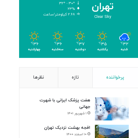
تهران
۳۲º - ۳۰º
و
۲۳%
م
۲.۶۸ کیلومتر/ساعت
Clear Sky
ر
۳۶
۳۶
۳۷
۳۵
۳۲
℃
℃
℃
℃
℃
شنبه
یکشنبه
دوشنبه
سه‌شنبه
چهارشنبه
پرخواننده
تازه
نظرها
هفت پزشک ایرانی با شهرت
جهانی
۱ شهریور ۱۴۰۱
افجه بهشت نزدیک تهران
۱۰ اسفند ۱۴۰۰