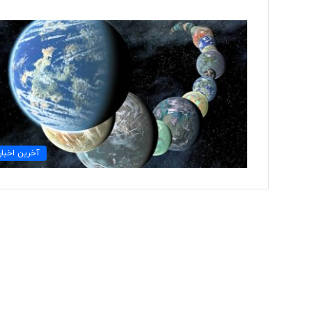
«
ک
ا
ف
ه
ن
ا
د
آخرین اخبار
۳ روز پیش
ر
«کافه نادری» به تالار
ی
»
ب
ه
ت
ا
ل
ا
ر