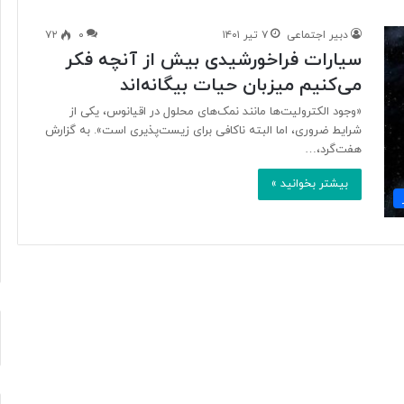
دبیر اجتماعی
۷ تیر ۱۴۰۱
۰
۷۲
سیارات فراخورشیدی بیش از آنچه فکر
ر
می‌کنیم میزبان حیات بیگانه‌اند
و
ز
«وجود الکترولیت‌ها مانند نمک‌های محلول در اقیانوس‌، یکی از
خ
شرایط ضروری، اما البته نا‌کافی برای زیست‌پذیری است». به گزارش
ب
هفت‌گرد،…
ر
ن
بیشتر بخوانید »
گ
۴ ساعت پیش
ا
 حافظ می‌آید
روز خبرنگار؛ راویِ حقیقت، چراغِ آگاه
ر
؛
ر
ا
و
یِ
ح
ق
ی