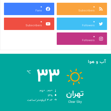
ب
ت
ش
۰
۰
و
Fans
Subscribers
ه
ل
ر
ی
۰
۰
ی
د
Subscribers
Followers
و
و
ص
ی
۰
ن
ر
Followers
ع
و
ت
س‌
ی
ه
ا
آب و هوا
ی
۳۳
م
℃
ه
ن
د
س
تهران
۳۵º - ۳۲º
ی‌
۱۴%
۴.۰۲ کیلومتر/ساعت
ش
Clear Sky
د
ه