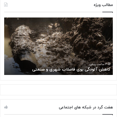
مطالب ویژه
ک
«
ا
پ
ه
ژ
ش
و
آ
ه
ل
ش
و
گ
د
ا
«
گ
ه
۳ ساعت پیش
کاهش آلودگی بوی فاضلاب شهری و صنعتی
ب
ی
م
ب
ل
و
ی
ی
س
ف
ر
ا
ط
ض
ا
هفت گرد در شبکه های اجتماعی
ل
ن
ا
: