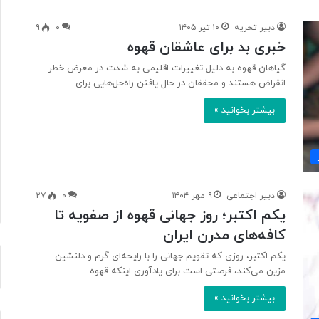
دبیر تحریه
۱۰ تیر ۱۴۰۵
۰
۹
خبری بد برای عاشقان قهوه
ب
ا
گیاهان قهوه به دلیل تغییرات اقلیمی به شدت در معرض خطر
د
انقراض هستند و محققان در حال یافتن راه‌حل‌هایی برای…
ا
بیشتر بخوانید »
م
:
ا
۲۰ ساعت پیش
ز
رنگار در یک سال اخیر
بادام: از محبوبیت جهانی تا ارزش
م
تغذیه‌ای و کشاورزی
ح
دبیر اجتماعی
۹ مهر ۱۴۰۴
۰
۲۷
ب
یکم اکتبر؛ روز جهانی قهوه از صفویه تا
و
ب
کافه‌های مدرن ایران
ی
یکم اکتبر، روزی که تقویم جهانی را با رایحه‌ای گرم و دلنشین
ت
مزین می‌کند، فرصتی است برای یادآوری اینکه قهوه…
ج
ه
بیشتر بخوانید »
ا