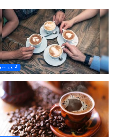
ب
ی
ش
ا
ز
۱
۰
۲۲ ساعت پیش
۰
آخرین اخبار
بیش از ۱۰۰ خب
خ
اخراج شدند
ب
ر
ن
گ
ا
ر
د
ر
ی