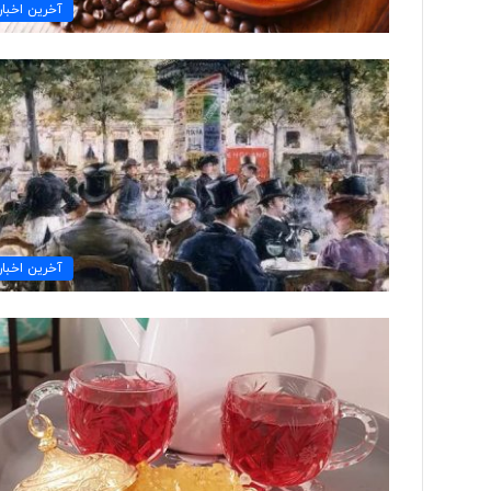
ک
آخرین اخبار
س
ا
ل
ا
خ
ی
ر
ا
خ
ر
ا
آخرین اخبار
ج
ش
د
ن
د