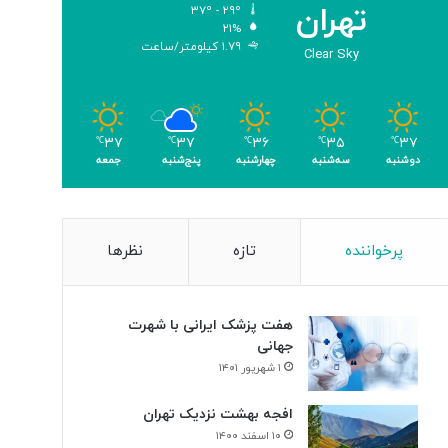
تهران
۳۷º - ۲۹º
ب
۲۱%
ر
۱.۷۹ کیلومتر/ساعت
Clear Sky
ا
ی
ن
ا
۳۷
۳۵
۳۶
۳۷
۳۷
ب
℃
℃
℃
℃
℃
دوشنبه
سه‌شنبه
چهارشنبه
پنج‌شنبه
جمعه
و
د
ی
س
ل
پرخواننده
تازه
نظرها
و
ل‌
ه
هفت پزشک ایرانی با شهرت
ا
جهانی
ی
۱ شهریور ۱۴۰۱
س
ر
افجه بهشت نزدیک تهران
ط
۱۰ اسفند ۱۴۰۰
ا