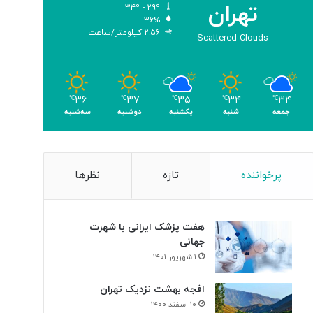
تهران
۳۴º - ۲۹º
و
۳۶%
م
۲.۵۶ کیلومتر/ساعت
Scattered Clouds
ر
۳۶
۳۷
۳۵
۳۴
۳۴
℃
℃
℃
℃
℃
جمعه
شنبه
یکشنبه
دوشنبه
سه‌شنبه
پرخواننده
تازه
نظرها
هفت پزشک ایرانی با شهرت
جهانی
۱ شهریور ۱۴۰۱
افجه بهشت نزدیک تهران
۱۰ اسفند ۱۴۰۰