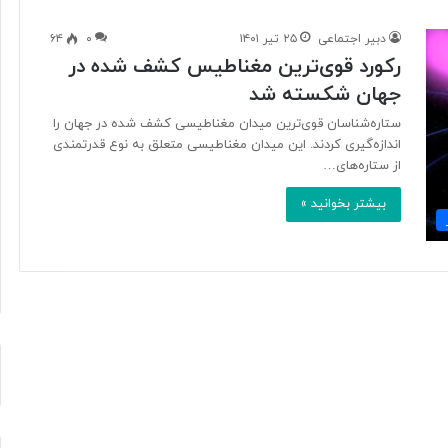
دبیر اجتماعی
۲۵ تیر ۱۴۰۱
۰
۶۴
رکورد قوی‌ترین مغناطیس کشف شده در
آ
جهان شکسته شد
ی
ا
ستاره‌شناسان قوی‌ترین میدان مغناطیسی کشف شده در جهان را
ف
اندازه‌گیری کردند. این میدان مغناطیسی متعلق به نوع قدرتمندی
ن
از ستاره‌های…
ا
و
بیشتر بخوانید »
۲۲ ساعت پیش
ر
د ایرانی با
آیا فناوری می‌تواند جای آتش‌نشان‌ها
ی
ریگامی»
را بگیرد؟
م
ی‌
ت
و
ا
ن
د
ج
ا