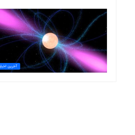
ت
و
ل
ی
د
ل
ب
۲ روز پیش
ا
آخرین اخبار
تولید لباس‌های هوشمن
س‌
«حسگرهای پوشیدنی ک
ه
ا
ی
ه
و
ش
م
ن
د