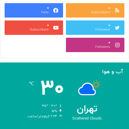
س
ر
ه
۰
۰
ا
Fans
Subscribers
»
ل
ج
م
۰
۰
ل
پ
Subscribers
Followers
ا
ی
ل
ا
۰
آ
د
Followers
ل‌
ج
ا
ه
ح
ا
م
ن
آب و هوا
د
ی
۳۰
ه
℃
و
ش
م
ص
تهران
۳۵º - ۳۰º
ن
۱۵%
۲.۲۴ کیلومتر/ساعت
و
Scattered Clouds
ع
ی