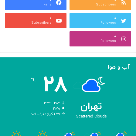
Fans
Subscribers
ص
ک
ر
ن
۰
۰
ب
ا
Subscribers
Followers
ا
ر
ا
ه‌
۰
ل
گ
Followers
ه
ی
ا
ر
م
ی
ا
ک
آب و هوا
ز
ر
۲۸
«
د
℃
ا
و
د
ی
تهران
۳۳º - ۲۸º
س
۲۸%
۱.۷۹ کیلومتر/ساعت
ه
Scattered Clouds
»
ه
و