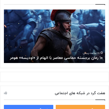
۱
م
۰
غ
ر
ز
م
م
ا
ت
ن
ف
ب
ک
ر
ر
ج
گ
۱۸ ساعت پیش
۱۰ رمان برجسته حماسی معاصر با الهام از «اودیسه» هومر
م
س
و
ت
گ
ه
ل
ح
ا
م
ز
ا
س
س
م
هفت گرد در شبکه های اجتماعی
ی
ت
م
خ
ع
و
ا
۰
۰
د