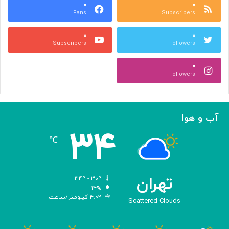
ه
۰
۰
ا
Fans
Subscribers
»
ل
ج
م
۰
۰
ل
پ
Subscribers
Followers
ا
ی
ل
ا
۰
آ
د
Followers
ل‌
ج
ا
ه
ح
ا
م
ن
آب و هوا
د
ی
۳۴
ه
℃
و
ش
م
ص
تهران
۳۴º - ۳۰º
ن
۱۴%
۴.۰۲ کیلومتر/ساعت
و
Scattered Clouds
ع
ی