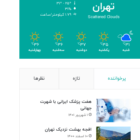
تهران
۳۱º - ۲۵º
و
۳۱%
م
۱.۷۹ کیلومتر/ساعت
Scattered Clouds
ر
۳۶
۳۶
۳۷
۳۵
۳۱
℃
℃
℃
℃
℃
شنبه
یکشنبه
دوشنبه
سه‌شنبه
چهارشنبه
پرخواننده
تازه
نظرها
هفت پزشک ایرانی با شهرت
جهانی
۱ شهریور ۱۴۰۱
افجه بهشت نزدیک تهران
۱۰ اسفند ۱۴۰۰