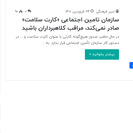
دبیر فرهنگی
۲۴ فروردین ۱۴۰۱
۰
۹۰
سازمان تامین اجتماعی «کارت سلامت»
آ
صادر نمی‌کند، مراقب کلاهبرداران باشید
ی
ا
در حال حاضر، صدور هیچ‌گونه کارتی با عنوان کارت سلامت و… در
ف
دستور کار سازمان تأمین اجتماعی قرار ندارد. به…
ن
ا
بیشتر بخوانید »
و
۲ روز پیش
ر
د ایرانی با
آیا فناوری می‌تواند جای آتش‌نشان‌ها
ی
ریگامی»
را بگیرد؟
م
ی‌
ت
و
ا
ن
د
ج
ا