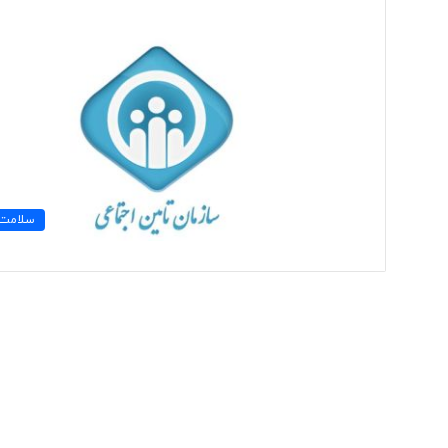
ت
و
ل
ی
د
ل
ب
۳ روز پیش
ا
سلامت
تولید لباس‌های هوشمن
س‌
«حسگرهای پوشیدنی ک
ه
ا
ی
ه
و
ش
م
ن
د