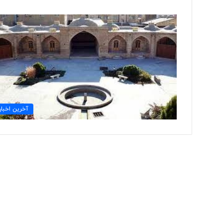
ت
و
ل
ی
د
ل
ب
۳ روز پیش
آخرین اخبار
ا
تولید لباس‌های هوشمن
س‌
«حسگرهای پوشیدنی ک
ه
ا
ی
ه
و
ش
م
ن
د