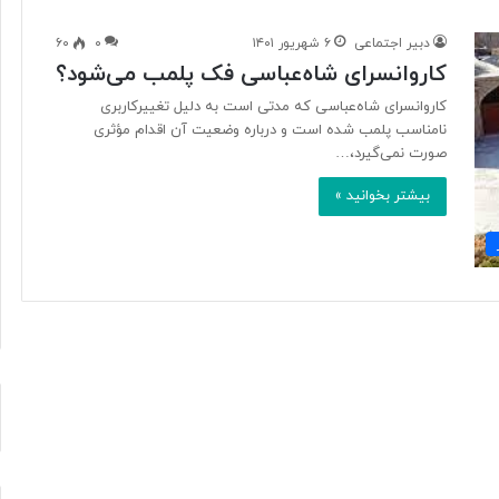
دبیر اجتماعی
۶ شهریور ۱۴۰۱
۰
۶۰
کاروانسرای شاه‌عباسی فک پلمب می‌شود؟
آ
ی
کاروانسرای شاه‌عباسی که مدتی است به دلیل تغییرکاربری
ا
نامناسب پلمب شده است و درباره وضعیت آن اقدام مؤثری
ف
صورت نمی‌گیرد،…
ن
بیشتر بخوانید »
ا
و
۲ روز پیش
ر
د ایرانی با
آیا فناوری می‌تواند جای آتش‌نشان‌ها
ی
ریگامی»
را بگیرد؟
م
ی‌
ت
و
ا
ن
د
ج
ا