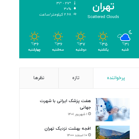
تهران
۳۱º - ۲۷º
و
۳۰%
م
۲.۶۸ کیلومتر/ساعت
Scattered Clouds
ر
۳۶
۳۶
۳۷
۳۵
۳۱
℃
℃
℃
℃
℃
شنبه
یکشنبه
دوشنبه
سه‌شنبه
چهارشنبه
پرخواننده
تازه
نظرها
هفت پزشک ایرانی با شهرت
جهانی
۱ شهریور ۱۴۰۱
افجه بهشت نزدیک تهران
۱۰ اسفند ۱۴۰۰