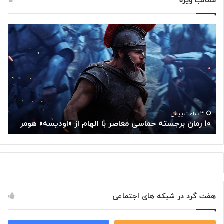
مطالب ویژه
۱
م
۰
غ
ر
ز
م
م
ا
ت
ن
ف
ب
ک
ر
ر
ج
گ
۲۱ ساعت پیش
۱۰ رمان برجسته حماسی معاصر با الهام از «اودیسه» هومر
م
س
و
ت
گ
ه
ل
ح
ا
م
ز
ا
س
س
م
هفت گرد در شبکه های اجتماعی
ی
ت
م
خ
ع
و