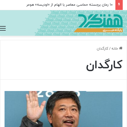
۱۰ رمان برجسته حماسی معاصر با الهام از «اودیسه» هومر
خانه
/
کارگدان
کارگدان