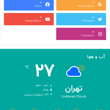
ا
۰
۰
د
Fans
Subscribers
ص
ک
ر
ن
۰
۰
ب
ا
Subscribers
Followers
ا
ر
ا
ه‌
۰
ل
گ
Followers
ه
ی
ا
ر
م
ی
ا
ک
آب و هوا
ز
ر
۲۷
«
د
℃
ا
و
د
ی
تهران
۳۴º - ۲۷º
س
۲۶%
۱.۷۹ کیلومتر/ساعت
ه
Scattered Clouds
»
ه