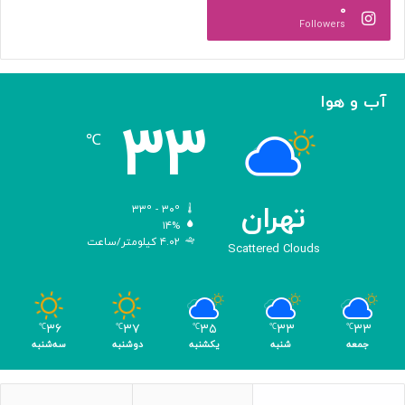
۰
ل
گ
Followers
ه
ی
ا
ر
م
ی
ا
ک
آب و هوا
ز
ر
۳۳
«
د
℃
ا
و
د
ی
تهران
۳۳º - ۳۰º
س
۱۴%
۴.۰۲ کیلومتر/ساعت
ه
Scattered Clouds
»
ه
و
م
۳۶
۳۷
۳۵
۳۳
۳۳
℃
℃
℃
℃
℃
ر
جمعه
شنبه
یکشنبه
دوشنبه
سه‌شنبه