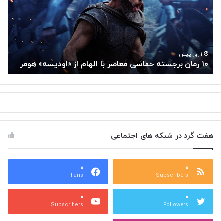
م
م
ا
ت
ن
ف
ب
ک
ر
ر
ج
گ
۱ روز پیش
۱۰ رمان برجسته حماسی معاصر با الهام از «اودیسه» هومر
م
س
و
ت
گ
ه
ل
ح
ا
م
ز
ا
س
س
م
هفت گرد در شبکه های اجتماعی
ی
ت
م
خ
ع
و
ا
۰
۰
د
Fans
Subscribers
ص
ک
ر
ن
۰
۰
ب
ا
Subscribers
Followers
ا
ر
ا
ه‌