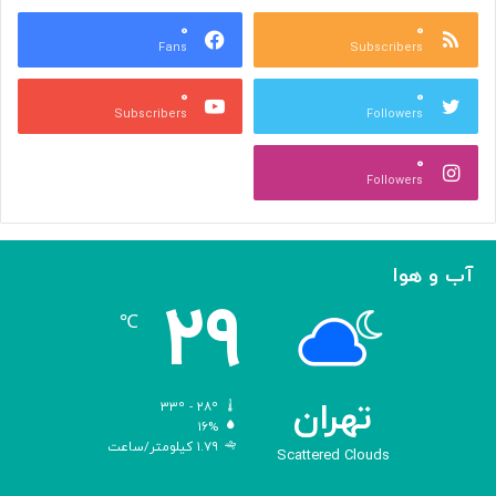
ع
و
ا
۰
۰
د
Fans
Subscribers
ص
ک
ر
ن
۰
۰
ب
ا
Subscribers
Followers
ا
ر
ا
ه‌
۰
ل
گ
Followers
ه
ی
ا
ر
م
ی
ا
ک
آب و هوا
ز
ر
۲۹
«
د
℃
ا
و
د
ی
تهران
۳۳º - ۲۸º
س
۱۶%
۱.۷۹ کیلومتر/ساعت
ه
Scattered Clouds
»
ه