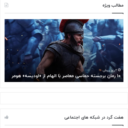
مطالب ویژه
۱
م
۰
غ
ر
ز
م
م
ا
ت
ن
ف
ب
ک
ر
ر
ج
گ
۲ روز پیش
۱۰ رمان برجسته حماسی معاصر با الهام از «اودیسه» هومر
م
س
و
ت
گ
ه
ل
ح
ا
م
ز
ا
س
س
م
هفت گرد در شبکه های اجتماعی
ی
ت
م
خ