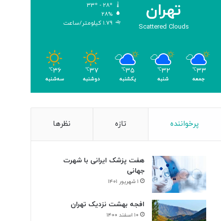
تهران
۳۳º - ۲۸º
و
۲۸%
م
۱.۷۹ کیلومتر/ساعت
Scattered Clouds
ر
۳۶
۳۷
۳۵
۳۲
۳۳
℃
℃
℃
℃
℃
جمعه
شنبه
یکشنبه
دوشنبه
سه‌شنبه
پرخواننده
تازه
نظرها
هفت پزشک ایرانی با شهرت
جهانی
۱ شهریور ۱۴۰۱
افجه بهشت نزدیک تهران
۱۰ اسفند ۱۴۰۰