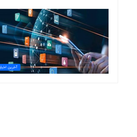
ت
و
ل
ی
د
ل
ب
۲ روز پیش
ا
آخرین اخبار
تولید لباس‌های هوشمن
س‌
«حسگرهای پوشیدنی ک
ه
ا
ی
ه
و
ش
م
ن
د