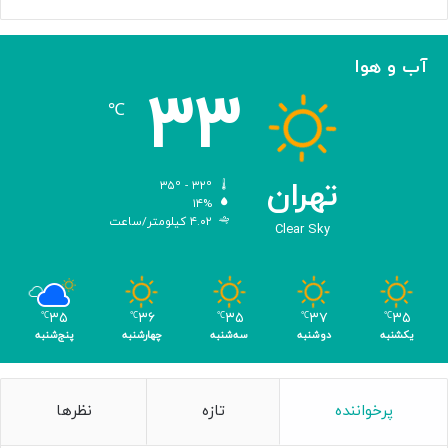
س‌
ه
ا
آب و هوا
ی
۳۳
م
℃
ه
ن
د
س
تهران
۳۵º - ۳۲º
ی‌
۱۴%
۴.۰۲ کیلومتر/ساعت
ش
Clear Sky
د
ه
ب
ر
۳۵
۳۶
۳۵
۳۷
۳۵
℃
℃
℃
℃
℃
ا
یکشنبه
دوشنبه
سه‌شنبه
چهارشنبه
پنج‌شنبه
ی
ن
ا
پرخواننده
تازه
نظرها
ب
و