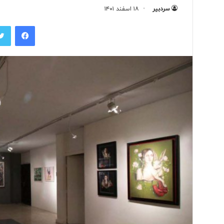
سردبیر
۱۸ اسفند ۱۴۰۱
فیس بوک
ث
ب
ت
ب
ا
ل
ا
۱ روز پیش
ت
ثبت بالاترین غلظت م
ر
هوای شهر تهران
ی
ن
غ
ل
ظ
ت
م
ی
ک