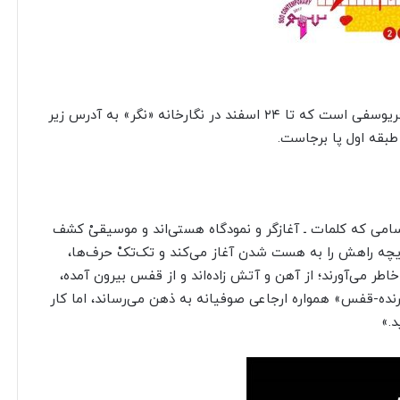
«نتی به نام سکوت» نمایشگاه فردی از آثار امیرشاهرخ فریوسفی است که تا ۲۴ اسفند در نگارخانه «نگر» به آدرس زیر
امی که کلمات ـ آغازگر و نمودگاه هستی‌اند و موسیقیْ کشف
چه راهش را به هست شدن آغاز می‌کند و تک‌تکْ حرف‌ها،
اطر می‌آورند؛ از آهن و آتش زاده‌اند و از قفس بیرون آمده،
 «پرنده-قفس» همواره ارجاعی صوفیانه به ذهن می‌رساند، اما کار
.»