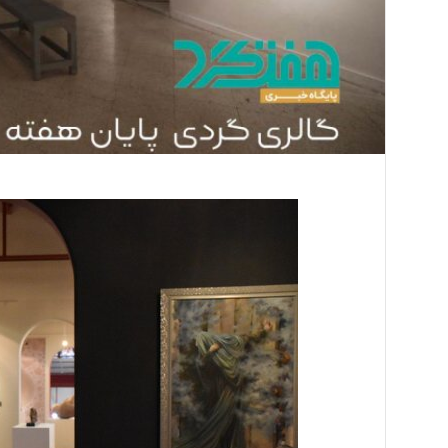
ر
و
پ
ل
ا
س
ت
ی
ک
د
ر
ه
و
ا
ی
ش
ه
ر
ت
ه
ر
ا