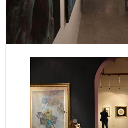
ح
ا
ف
ظ
م
ی‌
آ
ی
د