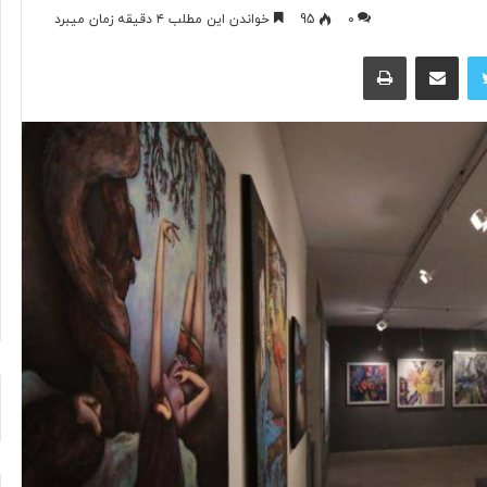
۰
95
خواندن این مطلب ۴ دقیقه زمان میبرد
توییتر
اشتراک گذاری از طریق ایمیل
چاپ
«
ک
ا
ف
ه
ن
ا
د
یکروپلاستیک در
۱ روز پیش
ر
«کافه نادری» به تالار حافظ می‌آید
ی
»
ب
ه
ت
ا
ل
ا
ر