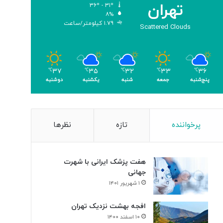
تهران
۳۶º - ۳۱º
ی
ا
۸%
ک
ل
۱.۷۹ کیلومتر/ساعت
Scattered Clouds
ر
د
ی
ر
گ
ت
ا
ا
م
۳۶
۳۳
۳۲
۳۵
۳۷
ل
℃
℃
℃
℃
℃
پنج‌شنبه
جمعه
شنبه
یکشنبه
دوشنبه
ی
ا
»
ر
و
ح
د
پرخواننده
تازه
نظرها
ت
هفت پزشک ایرانی با شهرت
جهانی
۱ شهریور ۱۴۰۱
افجه بهشت نزدیک تهران
۱۰ اسفند ۱۴۰۰