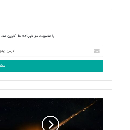
با عضویت در خبرنامه ما آخرین مطال
آ
د
ر
س
ا
ی
م
ی
ل
خ
و
د
ر
ا