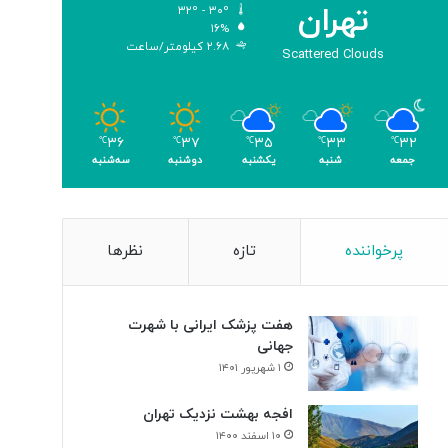
تهران
۳۲º - ۳۰º
و
۱۶%
م
۲.۶۸ کیلومتر/ساعت
Scattered Clouds
ر
۳۶
۳۷
۳۵
۳۳
۳۲
℃
℃
℃
℃
℃
جمعه
شنبه
یکشنبه
دوشنبه
سه‌شنبه
پرخواننده
تازه
نظرها
هفت پزشک ایرانی با شهرت
جهانی
۱ شهریور ۱۴۰۱
افجه بهشت نزدیک تهران
۱۰ اسفند ۱۴۰۰