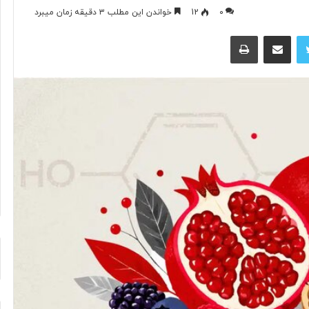
۰
12
خواندن این مطلب ۳ دقیقه زمان میبرد
توییتر
اشتراک گذاری از طریق ایمیل
چاپ
آ
ی
ا
ف
ن
ا
و
۱ روز پیش
ر
د ایرانی با
آیا فناوری می‌تواند جای آتش‌نشان‌ها
ی
ریگامی»
را بگیرد؟
م
ی‌
ت
و
ا
ن
د
ج
ا