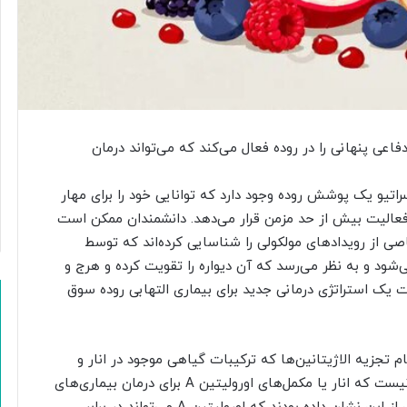
ی
آ
ت
ش‌
ن
ش
ا
ن‌
فاعی پنهانی را در روده فعال می‌کند که می‌تواند درمان
ه
ا
ر
راتیو یک پوشش روده وجود دارد که توانایی خود را برای مهار
ا
 فعالیت بیش از حد مزمن قرار می‌دهد. دانشمندان ممکن است
ب
اصی از رویدادهای مولکولی را شناسایی کرده‌اند که توسط
گ
ی‌شود و به نظر می‌رسد که آن دیواره را تقویت کرده و هرج و
ی
ر
ت یک استراتژی درمانی جدید برای بیماری التهابی روده سوق
د
؟
ای است که روده هنگام تجزیه الاژیتانین‌ها که ترکیبات گیاهی موجود در انار و
برخی غذاهای دیگر هستند، تولید می‌کند. این بدان معنا نیست که انار یا مکمل‌های اورولیتین A برای درمان بیماری‌های