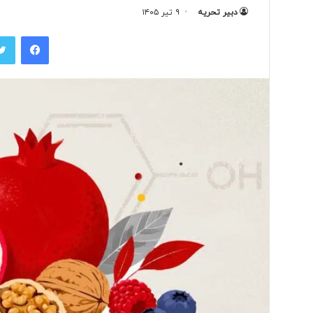
دبیر تحریه
۹ تیر ۱۴۰۵
فیس بوک
ت
و
ل
ی
د
ل
ب
۲ روز پیش
ا
تولید لباس‌های هوشمن
س‌
«حسگرهای پوشیدنی ک
ه
ا
ی
ه
و
ش
م
ن
د