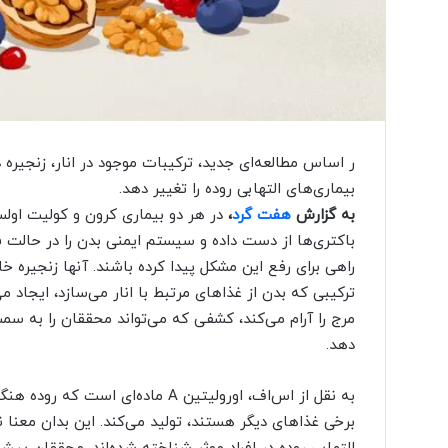
ا
ی
ر
ا
ن
ی
ب
ا
ر اساس مطالعه‌ای جدید، ترکیبات موجود در انار، زنجیره د
«
بیماری‌های التهابی روده را تغییر دهد.
ح
س
به گزارش
هفت گرد
،
در هر دو بیماری کرون و کولیت اولس
گ
باکتری‌ها از دست داده و سیستم ایمنی بدن را در حالت
ر
راهی برای رفع این مشکل پیدا کرده باشند. آنها زنجیره خ
ه
ترکیبی که بدن از غذاهای مرتبط با انار می‌سازد، ایجاد م
ا
ی
مرج را آرام می‌کند، کشفی که می‌تواند محققان را به سم
پ
دهد.
و
ش
به نقل از اس‌اف، اورولیتین A ماده‌
ی
د
ن