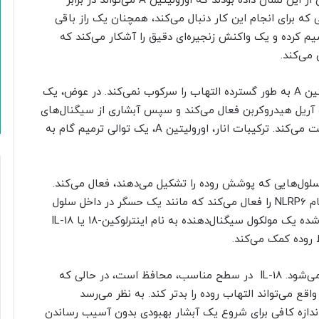
التهابی روده در افراد موثر شناخته شده‌اند. محققان پیش از این نشان داده بودند که اورولیتین A می‌تواند در برابر
که برای انجام این کار دنبال می‌کند، همچنان یک راز باقی
یم کرده و یک واکنش زنجیره‌ای دقیق را آشکار می‌کند که
می‌کند.
آنچه این کشف را متمایز می‌کند، ویژگی آن است. اورولیتین A به طور گسترده التهاب را سرکوب نمی‌کند. در عوض، یک
 آریل هیدروکربن فعال می‌کند و سپس آبشاری از سیگنال‌های
محافظتی را ایجاد می‌کند که سیستم دفاعی روده را تقویت می‌کند. ترکیبات انار، اورولیتین A، یک توالی ترمیم گام به
هیدروکربن را در سلول‌هایی که پوشش روده را تشکیل می‌دهند، فعال می‌کند.
هنگامی که این سوئیچ زده می‌شود، پروتئین دیگری به نام NLRP6 را فعال می‌کند که مانند یک حسگر در داخل سلول
عمل می‌کند. فعال شدن NLRP6 منجر به آزادسازی کنترل‌شده‌ یک مولکول سیگنال‌دهنده به نام اینترلوکین-۱۸ یا IL-18
روده کمک می‌کند.
محققان دریافتند که اورولیتین A باعث آزادسازی IL-18 می‌شود. IL-18 در سطح مناسب، محافظ است، در حالی که
اقع می‌تواند التهاب روده را بدتر کند. به نظر می‌رسد
 به نوعی نقطه‌ مطلوب می‌رسد و IL-18 را به اندازه‌ کافی برای شروع یک آبشار بهبودی بدون آسیب رساندن