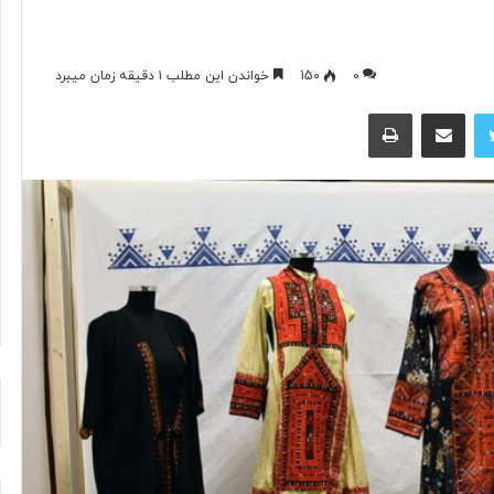
۰
150
خواندن این مطلب ۱ دقیقه زمان میبرد
۱۰
رمان
توییتر
اشتراک گذاری از طریق ایمیل
چاپ
برجسته
حماسی
معاصر
با
الهام
۲ روز پیش
از
جای آتش‌نشان‌ها
۱۰ رمان برجسته حماسی معاصر با الها
«اودیسه»
از «اودیسه» هومر
هومر