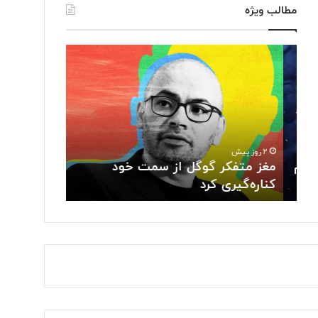
مطالب ویژه
مغز
«کافه
متفکر
نادری»
گوگل
به
از
تالار
سمت
حافظ
خود
می‌آید
کناره‌گیری
۲ روز پیش
کرد
م
مغز متفکر گوگل از سمت خود
۲ روز پیش
کناره‌گیری کرد
«کافه نادری