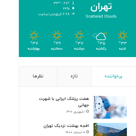
تهران
۳۳º - ۲۸º
۲۲%
۲.۶۸ کیلومتر/ساعت
Scattered Clouds
۳۷
۳۶
۳۷
۳۵
۳۳
℃
℃
℃
℃
℃
شنبه
یکشنبه
دوشنبه
سه‌شنبه
چهارشنبه
پرخواننده
تازه
نظرها
هفت پزشک ایرانی با شهرت
جهانی
۱ شهریور ۱۴۰۱
افجه بهشت نزدیک تهران
۱۰ اسفند ۱۴۰۰