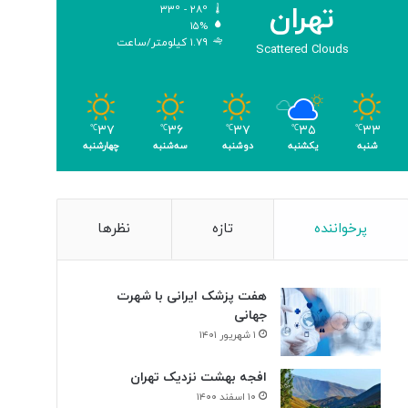
تهران
۳۳º - ۲۸º
۱۵%
۱.۷۹ کیلومتر/ساعت
Scattered Clouds
۳۷
۳۶
۳۷
۳۵
۳۳
℃
℃
℃
℃
℃
شنبه
یکشنبه
دوشنبه
سه‌شنبه
چهارشنبه
پرخواننده
تازه
نظرها
هفت پزشک ایرانی با شهرت
جهانی
۱ شهریور ۱۴۰۱
افجه بهشت نزدیک تهران
۱۰ اسفند ۱۴۰۰