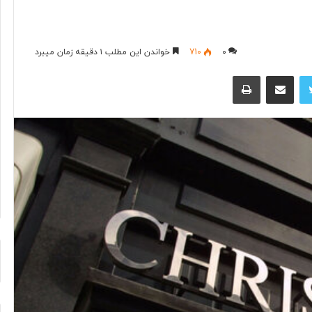
آیا
۰
710
خواندن این مطلب ۱ دقیقه زمان میبرد
فناوری
توییتر
اشتراک گذاری از طریق ایمیل
چاپ
می‌تواند
جای
آتش‌نشان‌ها
را
بگیرد؟
۲ روز پیش
د ایرانی با
آیا فناوری می‌تواند جای آتش‌نشان‌ها
ریگامی»
را بگیرد؟