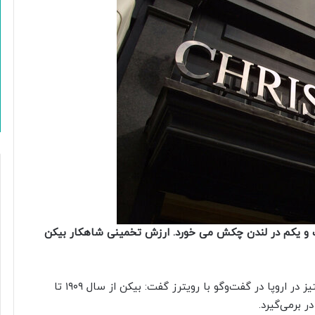
ت و یکم در لندن چکش می خورد. ارزش تخمینی شاهکار بیکن
کاترین آرنولد، رئیس بخش هنر پساجنگ و معاصر کریستیز در اروپا در گفت‌وگو با رویترز گفت: بیکن از سال ۱۹۰۹ تا