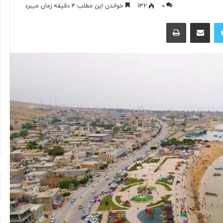
۰
132
خواندن این مطلب ۴ دقیقه زمان میبرد
توییتر
اشتراک گذاری از طریق ایمیل
چاپ
آیا
فناوری
می‌تواند
جای
آتش‌نشان‌ها
را
بگیرد؟
۱ روز پیش
د ایرانی با
آیا فناوری می‌تواند جای آتش‌نشان‌ها
ریگامی»
را بگیرد؟