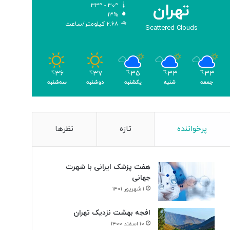
تهران
۳۳º - ۳۰º
۱۳%
۲.۶۸ کیلومتر/ساعت
Scattered Clouds
۳۶
۳۷
۳۵
۳۳
۳۳
℃
℃
℃
℃
℃
جمعه
شنبه
یکشنبه
دوشنبه
سه‌شنبه
پرخواننده
تازه
نظرها
هفت پزشک ایرانی با شهرت
جهانی
۱ شهریور ۱۴۰۱
افجه بهشت نزدیک تهران
۱۰ اسفند ۱۴۰۰