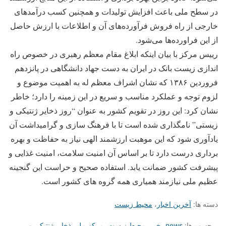
در سطح ملی باعث افزایش تولیدات و همچنین کسب درآمد‌های
خارجی از راه فروش فرآورده‌های آن و اطلاعات با ارزش حاصل
از این فراورده‌ها می‌شود.
رییس مرکز با بیان اینکه ابلاغ مقام معظم رهبری در خصوص راه
اندازی زیست بانک در ایران به دست جهاد دانشگاهی در پانزدهم
فروردین ۱۳۸۶ که نشان اشراف معظم له به اهمیت موضوع و
لزوم توجه و عملکرد مناسب و سریع در این زمینه را دارد؛ خاطر
نشان کرد: این روز در تقویم کشور به عنوان “روز ذخایر ژنتیکی و
زیستی” نامگذاری شده است تا با فرهنگ سازی و گرامیداشت آن
یادآوری شود که این موهبت ارزشمند الهی نیاز به حفاظت و بهره
برداری درست دارد تا بر اساس آن امنیت سلامت، امنیت غذایی و
پیشرفت کشور ضمانت یابد. استفاده صحیح و حراست این گنجینه
عظیم ملی نیازمند همیاری همه گروه های کشور است.
دسته ها:
آخرین اخبار
،
محیط زیست
برچسب ها:
news
،
خبر
،
محیط زیست
،
مرکز ملی ذخایر ژنتیکی و