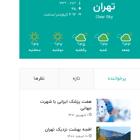
تهران
۳۳º - ۲۸º
۹%
۴.۹۲ کیلومتر/ساعت
Clear Sky
۳۶
۳۷
۳۵
۳۲
۳۳
℃
℃
℃
℃
℃
جمعه
شنبه
یکشنبه
دوشنبه
سه‌شنبه
پرخواننده
تازه
نظرها
هفت پزشک ایرانی با شهرت
جهانی
۱ شهریور ۱۴۰۱
افجه بهشت نزدیک تهران
۱۰ اسفند ۱۴۰۰