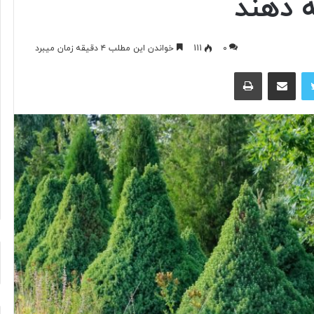
ه دهند
۰
111
خواندن این مطلب ۴ دقیقه زمان میبرد
آیا
فناوری
توییتر
اشتراک گذاری از طریق ایمیل
چاپ
می‌تواند
جای
آتش‌نشان‌ها
را
بگیرد؟
۱۴ ساعت پیش
د ایرانی با
آیا فناوری می‌تواند جای آتش‌نشان‌ها
ریگامی»
را بگیرد؟