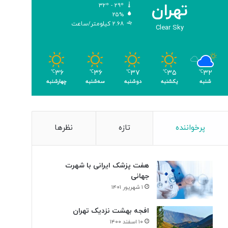
تهران
۳۲º - ۲۹º
۲۵%
۲.۶۸ کیلومتر/ساعت
Clear Sky
۳۶
۳۶
۳۷
۳۵
۳۲
℃
℃
℃
℃
℃
شنبه
یکشنبه
دوشنبه
سه‌شنبه
چهارشنبه
پرخواننده
تازه
نظرها
هفت پزشک ایرانی با شهرت
جهانی
۱ شهریور ۱۴۰۱
افجه بهشت نزدیک تهران
۱۰ اسفند ۱۴۰۰