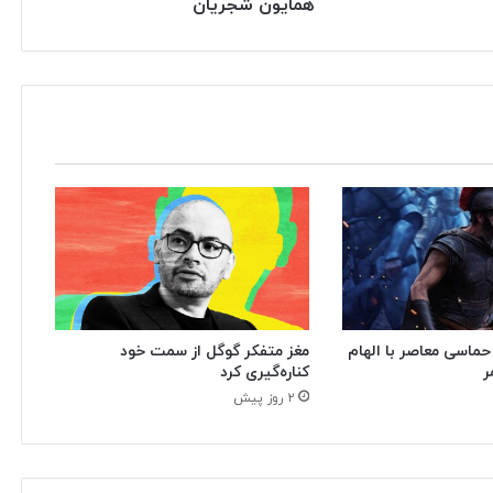
همایون شجریان
مغز متفکر گوگل از سمت خود
 حماسی معاصر با الهام
کناره‌گیری کرد
ر
۲ روز پیش