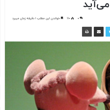
ی‌آید
آیا
۰
110
خواندن این مطلب ۱ دقیقه زمان میبرد
فناوری
توییتر
اشتراک گذاری از طریق ایمیل
چاپ
می‌تواند
جای
آتش‌نشان‌ها
را
بگیرد؟
۲ روز پیش
د ایرانی با
آیا فناوری می‌تواند جای آتش‌نشان‌ها
ریگامی»
را بگیرد؟