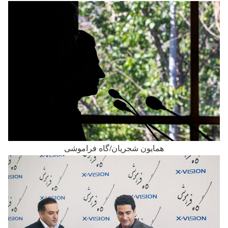
همایون شجریان/گاه فراموشی