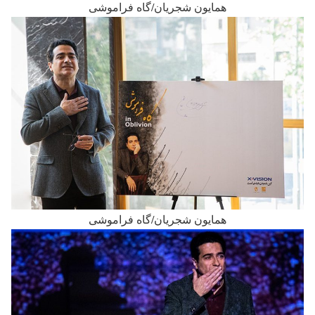
همایون شجریان/گاه فراموشی
همایون شجریان/گاه فراموشی