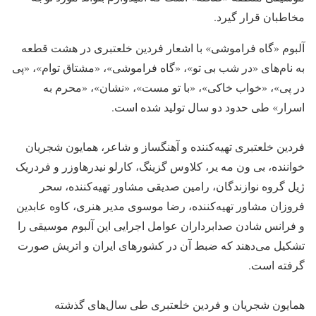
مخاطبان قرار گیرد.
آلبوم «گاه فراموشی» با اشعار فردین خلعتبری در هشت قطعه
به نام‌های «در شب بی تو»، «گاه فراموشی»، «مشتاق توام»، «پی
در پی»، «خواب خاکی»، «با تو مست»، «نشان»، «محرم به
اسرار» طی حدود دو سال تولید شده است.
فردین خلعتبری تهیه‌کننده و آهنگساز و شاعر، همایون شجریان
خواننده، بی ون مه یر، کلاوس گزینگ، کارلو نیدرهاوزر و فردریک
ژیل گروه نوازندگان، رامین صدیقی مشاور تهیه‌کننده، سحر
فروزان مشاور تهیه‌کننده، رضا موسوی مدیر هنری، کاوه عابدین
و فرانس شادن صدابرداران عوامل اجرایی این آلبوم موسیقی را
تشکیل می‌دهند که ضبط آن در کشور‌های ایران و اتریش صورت
گرفته است.
همایون شجریان و فردین خلعتبری طی سال‌های گذشته