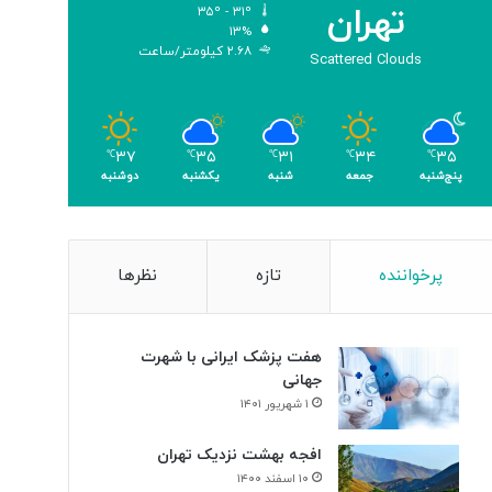
تهران
۳۵º - ۳۱º
۱۳%
۲.۶۸ کیلومتر/ساعت
Scattered Clouds
۳۷
۳۵
۳۱
۳۴
۳۵
℃
℃
℃
℃
℃
پنج‌شنبه
جمعه
شنبه
یکشنبه
دوشنبه
پرخواننده
تازه
نظرها
هفت پزشک ایرانی با شهرت
جهانی
۱ شهریور ۱۴۰۱
افجه بهشت نزدیک تهران
۱۰ اسفند ۱۴۰۰