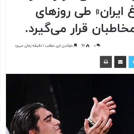
غ ایران» طی روزهای
آیا
طبان قرار می‌گیرد.
فناوری
می‌تواند
جای
۰
96
خواندن این مطلب ۱ دقیقه زمان میبرد
آتش‌نشان‌ها
را
توییتر
اشتراک گذاری از طریق ایمیل
چاپ
بگیرد؟
۱۰ ساعت پیش
د ایرانی با
آیا فناوری می‌تواند جای آتش‌نشان‌ها
ریگامی»
را بگیرد؟