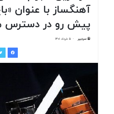
آهنگساز با عنوان «با
تولید
پیش رو در دسترس مخا
لباس‌های
هوشمند
ایرانی
سردبیر
۵ خرداد ۱۴۰۱
با
«حسگرهای
فیس بوک
پوشیدنی
۱ روز پیش
کریگامی»
تولید لباس‌های هوشمن
«حسگرهای پوشیدنی ک