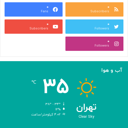
ک
۰
۰
س
Fans
Subscribers
ا
ل
۰
۰
ا
Subscribers
Followers
خ
ی
۰
ر
Followers
ا
خ
ر
ا
آب و هوا
ج
۳۵
ش
℃
د
ن
د
تهران
۳۸º - ۳۴º
۱۲%
۴.۰۲ کیلومتر/ساعت
Clear Sky