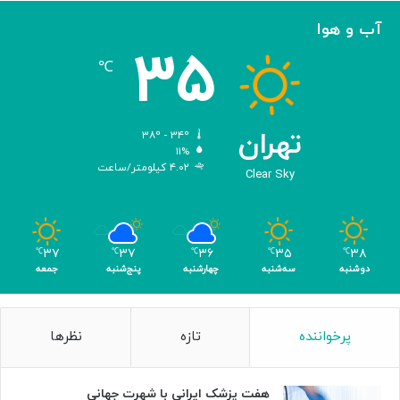
ی
ه
ا
آب و هوا
ی
۳۵
م
℃
ه
ن
د
س
تهران
۳۸º - ۳۴º
ی‌
۱۱%
۴.۰۲ کیلومتر/ساعت
ش
Clear Sky
د
ه
ب
ر
۳۷
۳۷
۳۶
۳۵
۳۸
℃
℃
℃
℃
℃
ا
دوشنبه
سه‌شنبه
چهارشنبه
پنج‌شنبه
جمعه
ی
ن
ا
پرخواننده
تازه
نظرها
ب
و
د
هفت پزشک ایرانی با شهرت جهانی
ی