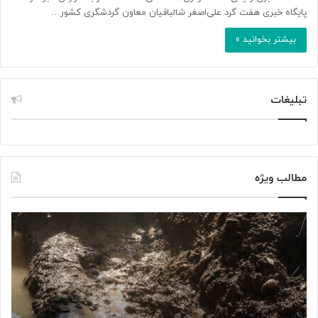
پایگاه خبری هفت گرد علی‌اصغر شالبافیان معاون گردشگری کشور…
بیشتر بخوانید »
تبلیغات
مطالب ویژه
ک
«
ا
پ
ه
ژ
ش
و
آ
ه
ل
ش
و
گ