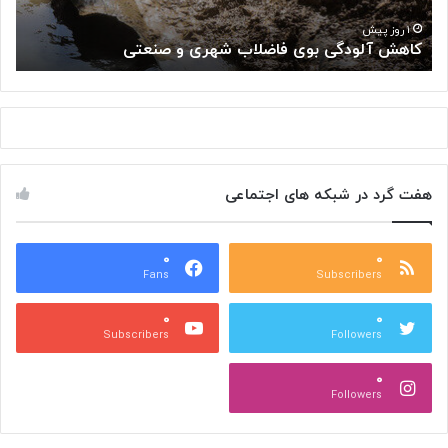
د
ا
«
گ
ه
۱ روز پیش
کاهش آلودگی بوی فاضلاب شهری و صنعتی
ب
ی
م
ب
ل
و
ی
ی
س
ف
ر
ا
ط
ض
ا
هفت گرد در شبکه های اجتماعی
ل
ن
ا
:
ب
ت
ش
۰
۰
و
Fans
Subscribers
ه
ل
ر
ی
۰
۰
ی
د
Subscribers
Followers
و
و
ص
ی
۰
ن
ر
Followers
ع
و
ت
س‌