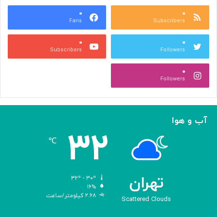
ع
و
ا
۰
۰
د
Fans
Subscribers
ص
ک
ر
ن
۰
۰
ب
ا
Subscribers
Followers
ا
ر
ا
ه‌
۰
ل
گ
Followers
ه
ی
ا
ر
م
ی
ا
ک
آب و هوا
ز
ر
۳۲
«
د
℃
ا
و
د
ی
تهران
۳۲º - ۳۰º
س
۱۶%
۲.۶۸ کیلومتر/ساعت
ه
Scattered Clouds
»
ه