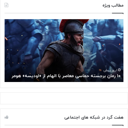
مطالب ویژه
۱
م
۰
غ
ر
ز
م
م
ا
ت
ن
ف
ب
ک
ر
ر
ج
گ
۱ روز پیش
۱۰ رمان برجسته حماسی معاصر با الهام از «اودیسه» هومر
م
س
و
ت
گ
ه
ل
ح
ا
م
ز
ا
س
س
م
هفت گرد در شبکه های اجتماعی
ی
ت
م
خ