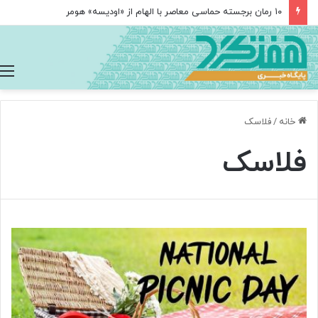
۱۰ رمان برجسته حماسی معاصر با الهام از «اودیسه» هومر
خانه
/
فلاسک
فلاسک