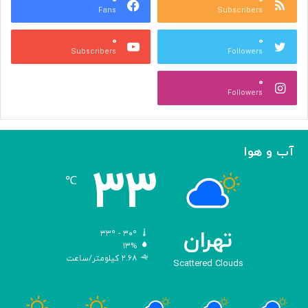
Fans
Subscribers
ص
ک
ر
ن
۰
۰
ب
ا
Subscribers
Followers
ا
ر
ا
ه‌
۰
ل
گ
Followers
ه
ی
ا
ر
م
ی
ا
ک
آب و هوا
ز
ر
۳۳
«
د
℃
ا
و
د
ی
تهران
۳۳º - ۳۰º
س
۱۳%
۲.۶۸ کیلومتر/ساعت
ه
Scattered Clouds
»
ه
و