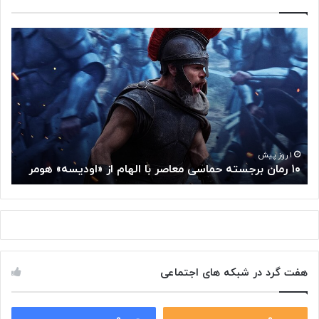
۱
م
۰
غ
ر
ز
م
م
ا
ت
ن
ف
ب
ک
ر
ر
ج
گ
۱ روز پیش
۱۰ رمان برجسته حماسی معاصر با الهام از «اودیسه» هومر
م
س
و
ت
گ
ه
ل
ح
ا
م
ز
ا
س
س
م
هفت گرد در شبکه های اجتماعی
ی
ت
م
خ
ع
و
ا
۰
۰
د