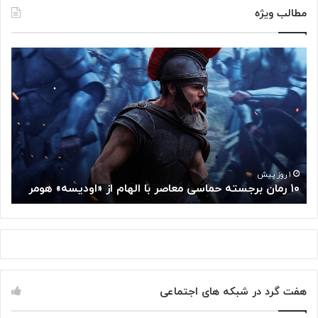
مطالب ویژه
۱
م
۰
غ
ر
ز
م
م
ا
ت
ن
ف
ب
ک
ر
ر
ج
گ
۱ روز پیش
۱۰ رمان برجسته حماسی معاصر با الهام از «اودیسه» هومر
م
س
و
ت
گ
ه
ل
ح
ا
م
ز
ا
س
س
م
هفت گرد در شبکه های اجتماعی
ی
ت
م
خ