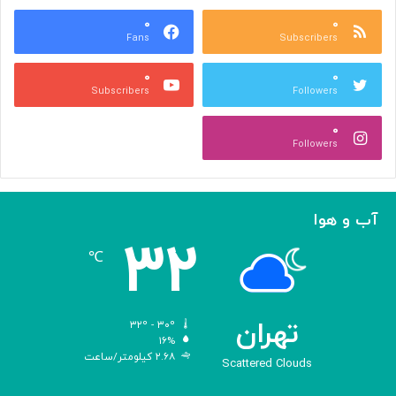
ع
و
ا
۰
۰
د
Fans
Subscribers
ص
ک
ر
ن
۰
۰
ب
ا
Subscribers
Followers
ا
ر
ا
ه‌
۰
ل
گ
Followers
ه
ی
ا
ر
م
ی
ا
ک
آب و هوا
ز
ر
۳۲
«
د
℃
ا
و
د
ی
تهران
۳۲º - ۳۰º
س
۱۶%
۲.۶۸ کیلومتر/ساعت
ه
Scattered Clouds
»
ه