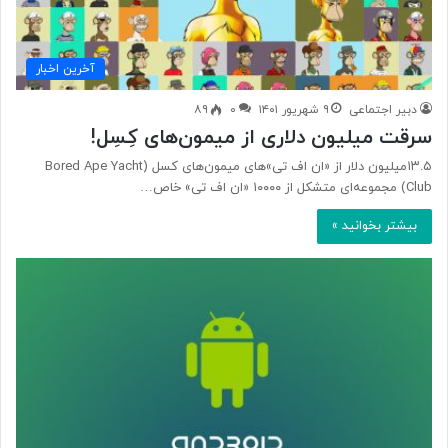
آخرین اخبار
دبیر اجتماعی
۹ شهریور ۱۴۰۱
۰
۸۹
سرقت میلیون دلاری از میمون‌های کِسِل!
۱۳.۵میلیون دلار از «ان اف تی‌»های میمون‌های کسل (Bored Ape Yacht
Club) مجموعه‌ای متشکل از ۱۰۰۰۰ «ان اف تی» خاص…
بیشتر بخوانید »