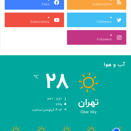
Fans
Subscribers
ص
ک
ر
ن
۰
۰
ب
ا
Subscribers
Followers
ا
ر
ا
ه‌
۰
ل
گ
Followers
ه
ی
ا
ر
م
ی
ا
ک
آب و هوا
ز
ر
۲۸
«
د
℃
ا
و
د
ی
تهران
۳۲º - ۲۸º
س
۲۶%
۴.۰۲ کیلومتر/ساعت
ه
Clear Sky
»
ه
و