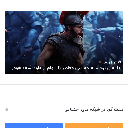
۱
م
۰
غ
ر
ز
م
م
ا
ت
ن
ف
ب
ک
ر
ر
ج
گ
۲ روز پیش
۱۰ رمان برجسته حماسی معاصر با الهام از «اودیسه» هومر
م
س
و
ت
گ
ه
ل
ح
ا
م
ز
ا
س
س
م
هفت گرد در شبکه های اجتماعی
ی
ت
م
خ
ع
و
ا
۰
۰
د