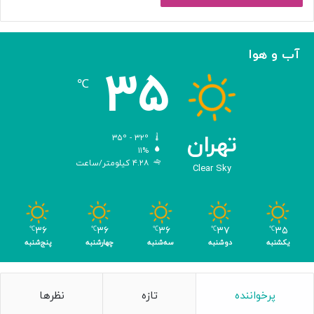
و
س‌
ه
ا
آب و هوا
ی
۳۵
م
℃
ه
ن
د
س
تهران
۳۵º - ۳۲º
ی‌
۱۱%
۴.۲۸ کیلومتر/ساعت
ش
Clear Sky
د
ه
ب
ر
۳۶
۳۶
۳۶
۳۷
۳۵
℃
℃
℃
℃
℃
ا
یکشنبه
دوشنبه
سه‌شنبه
چهارشنبه
پنج‌شنبه
ی
ن
ا
پرخواننده
تازه
نظرها
ب
و