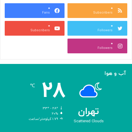
ع
و
ا
۰
۰
د
Fans
Subscribers
ص
ک
ر
ن
۰
۰
ب
ا
Subscribers
Followers
ا
ر
ا
ه‌
۰
ل
گ
Followers
ه
ی
ا
ر
م
ی
ا
ک
آب و هوا
ز
ر
۲۸
«
د
℃
ا
و
د
ی
تهران
۳۳º - ۲۸º
س
۲۰%
۱.۷۹ کیلومتر/ساعت
ه
Scattered Clouds
»
ه