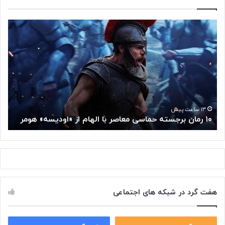
۱
م
۰
غ
ر
ز
م
م
ا
ت
ن
ف
ب
ک
ر
ر
ج
گ
۱۳ ساعت پیش
۱۰ رمان برجسته حماسی معاصر با الهام از «اودیسه» هومر
م
س
و
ت
گ
ه
ل
ح
ا
م
ز
ا
س
س
م
هفت گرد در شبکه های اجتماعی
ی
ت
م
خ
ع
و
ا
۰
۰
د