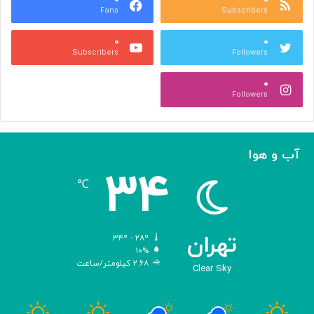
Fans
Subscribers
ص
ک
ر
ن
۰
۰
ب
ا
Subscribers
Followers
ا
ر
ا
ه‌
۰
ل
گ
Followers
ه
ی
ا
ر
م
ی
ا
ک
آب و هوا
ز
ر
۳۴
«
د
℃
ا
و
د
ی
تهران
۳۴º - ۲۸º
س
۱۰%
۲.۶۸ کیلومتر/ساعت
ه
Clear Sky
»
ه
و