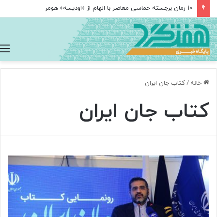
۱۰ رمان برجسته حماسی معاصر با الهام از «اودیسه» هومر
خانه
/
کتاب جان ایران
کتاب جان ایران